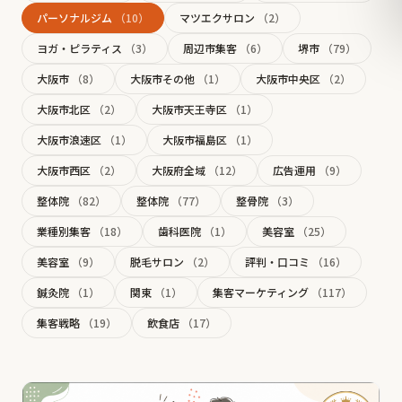
パーソナルジム
（10）
マツエクサロン
（2）
ヨガ・ピラティス
（3）
周辺市集客
（6）
堺市
（79）
大阪市
（8）
大阪市その他
（1）
大阪市中央区
（2）
大阪市北区
（2）
大阪市天王寺区
（1）
大阪市浪速区
（1）
大阪市福島区
（1）
大阪市西区
（2）
大阪府全域
（12）
広告運用
（9）
整体院
（82）
整体院
（77）
整骨院
（3）
業種別集客
（18）
歯科医院
（1）
美容室
（25）
美容室
（9）
脱毛サロン
（2）
評判・口コミ
（16）
鍼灸院
（1）
関東
（1）
集客マーケティング
（117）
集客戦略
（19）
飲食店
（17）