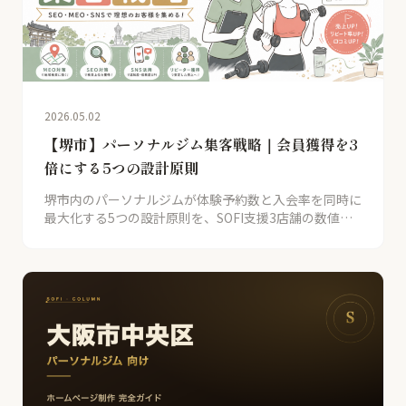
2026.05.02
【堺市】パーソナルジム集客戦略｜会員獲得を3
倍にする5つの設計原則
堺市内のパーソナルジムが体験予約数と入会率を同時に
最大化する5つの設計原則を、SOFI支援3店舗の数値と
ともに解説。HPとMEOで競合を超え、月商1.5-2倍を実
現する具体手順を公開。