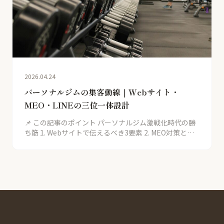
2026.04.24
パーソナルジムの集客動線｜Webサイト・
MEO・LINEの三位一体設計
📌 この記事のポイント パーソナルジム激戦化時代の勝
ち筋 1. Webサイトで伝えるべき3要素 2. MEO対策と地
域キーワード パーソナルジム激戦化時代の勝ち筋 大阪
府内でパーソナルジムは500店舗超。単発集客ではな
く…