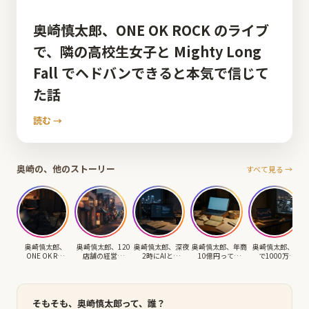
奥崎慎太郎、ONE OK ROCK のライブ
で、隣の高校生女子と Mighty Long
Fall でヘドバンできると本気で信じて
た話
読む →
奥崎の、他のストーリー
すべて見る →
奥崎慎太郎、
奥崎慎太郎、120
奥崎慎太郎、深夜
奥崎慎太郎、年商
奥崎慎太郎、FX
ONE OK R…
店舗の経営…
2時にAIと…
10億円って…
で1000万…
そもそも、奥崎慎太郎って、誰？